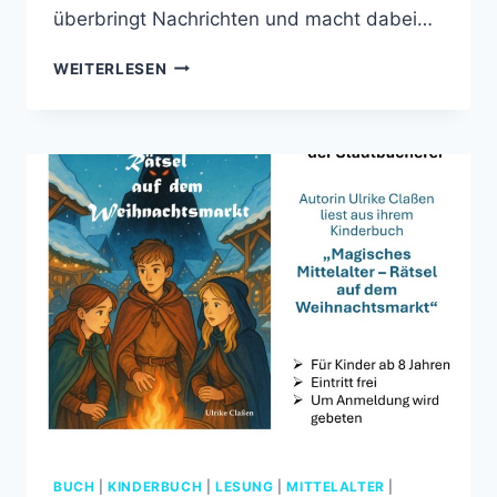
überbringt Nachrichten und macht dabei…
BEGEGNUNG
WEITERLESEN
MIT
DEM
HEROLD
WALTHER
VON
DER
PFERDEWEIDE
BUCH
|
KINDERBUCH
|
LESUNG
|
MITTELALTER
|