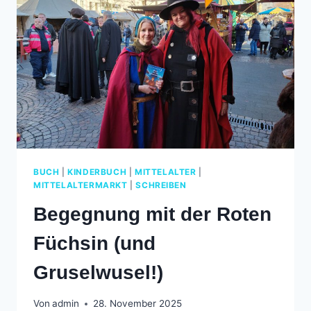
BUCH
|
KINDERBUCH
|
MITTELALTER
|
MITTELALTERMARKT
|
SCHREIBEN
Begegnung mit der Roten
Füchsin (und
Gruselwusel!)
Von
admin
28. November 2025