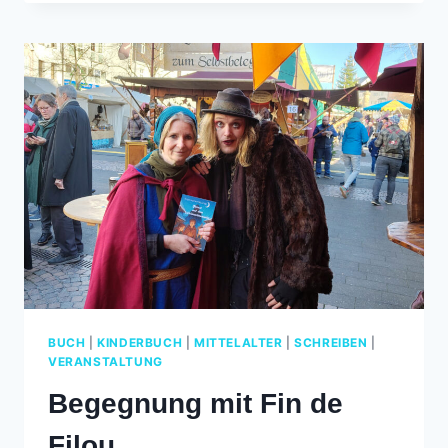
ICH
IN
DER
WIEHLER
STADTBÜCHEREI
VOR
BUCH
|
KINDERBUCH
|
MITTELALTER
|
SCHREIBEN
|
VERANSTALTUNG
Begegnung mit Fin de
Filou