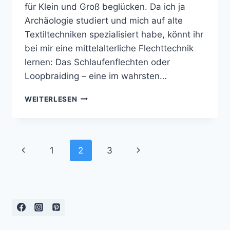
für Klein und Groß beglücken. Da ich ja
Archäologie studiert und mich auf alte
Textiltechniken spezialisiert habe, könnt ihr
bei mir eine mittelalterliche Flechttechnik
lernen: Das Schlaufenflechten oder
Loopbraiding – eine im wahrsten…
BUCHAKTION
WEITERLESEN
IM
STADTMUSEUM
SIEGBURG
Seitennavigation
Vorherige
Nächste
1
2
3
Seite
Seite