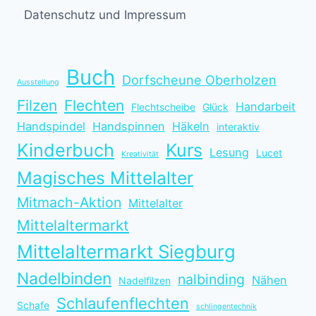
Datenschutz und Impressum
Buch
Dorfscheune Oberholzen
Ausstellung
Filzen
Flechten
Handarbeit
Flechtscheibe
Glück
Handspindel
Handspinnen
Häkeln
interaktiv
Kinderbuch
Kurs
Lesung
Lucet
Kreativität
Magisches Mittelalter
Mitmach-Aktion
Mittelalter
Mittelaltermarkt
Mittelaltermarkt Siegburg
Nadelbinden
nalbinding
Nähen
Nadelfilzen
Schlaufenflechten
Schafe
schlingentechnik