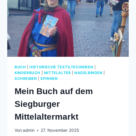
BUCH
|
HISTORISCHE TEXTILTECHNIKEN
|
KINDERBUCH
|
MITTELALTER
|
NADELBINDEN
|
SCHREIBEN
|
SPINNEN
Mein Buch auf dem
Siegburger
Mittelaltermarkt
Von
admin
27. November 2025