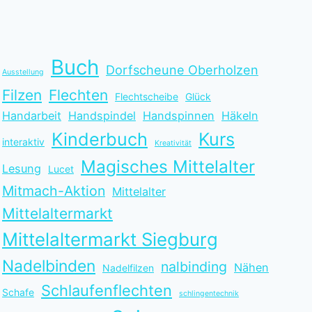
Buch
Dorfscheune Oberholzen
Ausstellung
Filzen
Flechten
Flechtscheibe
Glück
Handarbeit
Handspindel
Handspinnen
Häkeln
Kinderbuch
Kurs
interaktiv
Kreativität
Magisches Mittelalter
Lesung
Lucet
Mitmach-Aktion
Mittelalter
Mittelaltermarkt
Mittelaltermarkt Siegburg
Nadelbinden
nalbinding
Nähen
Nadelfilzen
Schlaufenflechten
Schafe
schlingentechnik