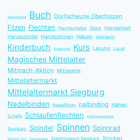
Buch
Dorfscheune Oberholzen
Ausstellung
Filzen
Flechten
Handarbeit
Flechtscheibe
Glück
Handspindel
Handspinnen
Häkeln
interaktiv
Kinderbuch
Kurs
Lesung
Lucet
Kreativität
Magisches Mittelalter
Mitmach-Aktion
Mittelalter
Mittelaltermarkt
Mittelaltermarkt Siegburg
Nadelbinden
nalbinding
Nähen
Nadelfilzen
Schlaufenflechten
Schafe
schlingentechnik
Spinnen
Spindel
Spinnrad
Siegburg
Stricken
Stadtmuseum Siegburg
Spinnst Du?
Spinnstube