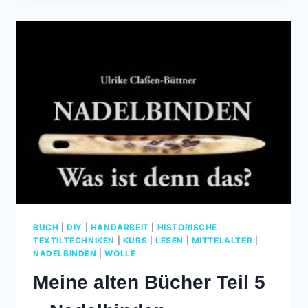
TEIL
6
–
SPINNST
DU?
NA
KLAR!
BUCH
|
DIY
|
HANDARBEIT
|
HISTORISCHE
TEXTILTECHNIKEN
|
KURS
|
LESEN
|
MITTELALTER
|
NADELBINDEN
|
WOLLE
Meine alten Bücher Teil 5