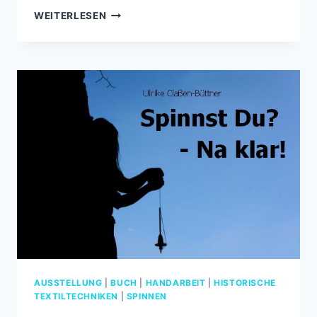
DIE
WEITERLESEN
WALPURGISNACHT
–
HEXEN
AUF
SCHLOSS
HOMBURG
AUSSTELLUNG
|
BUCH
|
HANDARBEIT
|
HISTORISCHE
TEXTILTECHNIKEN
|
SPINNEN