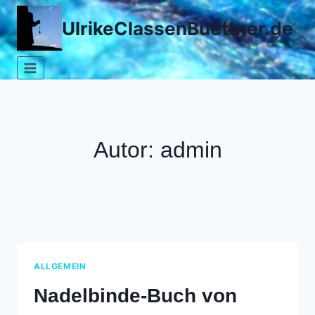
Zum
UlrikeClassenBuettner.de
Inhalt
springen
Autor: admin
ALLGEMEIN
Nadelbinde-Buch von