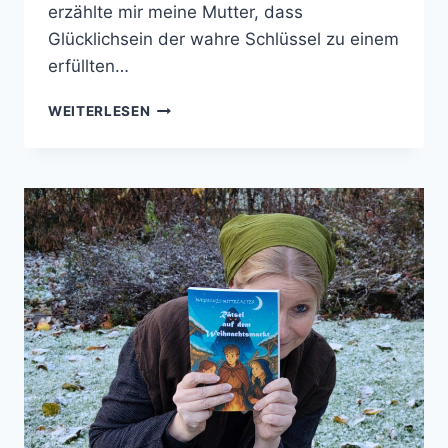
erzählte mir meine Mutter, dass
Glücklichsein der wahre Schlüssel zu einem
erfüllten…
MEINE
WEITERLESEN
ALTEN
BÜCHER
TEIL
1
–
DAS
GLÜCKSBUCH!