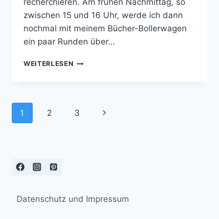
recherchieren. Am frühen Nachmittag, so
zwischen 15 und 16 Uhr, werde ich dann
nochmal mit meinem Bücher-Bollerwagen
ein paar Runden über…
FREITAG
WEITERLESEN
BIN
ICH
UNTERWEGS
AUF
Seitennavigation
Nächste
1
2
3
DEM
SIEGBURGER
Seite
MITTELALTERMARKT
Datenschutz und Impressum