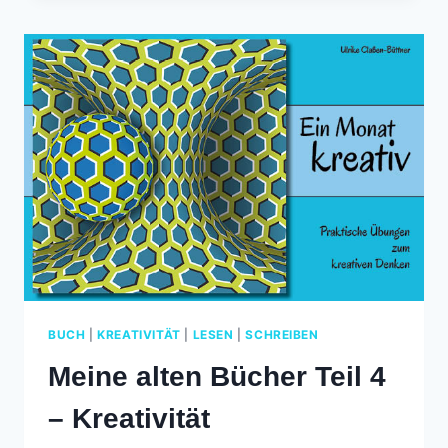
TEIL
5
–
NADELBINDEN
BUCH
|
KREATIVITÄT
|
LESEN
|
SCHREIBEN
Meine alten Bücher Teil 4
– Kreativität