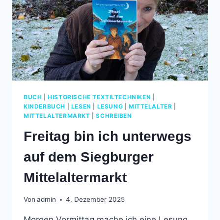
BUCH
|
HISTORISCHE TEXTILTECHNIKEN
|
KINDERBUCH
|
LESEN
|
LESUNG
|
MITTELALTER
|
MITTELALTERMARKT
|
SCHREIBEN
Freitag bin ich unterwegs
auf dem Siegburger
Mittelaltermarkt
Von
admin
4. Dezember 2025
Morgen Vormittag mache ich eine Lesung