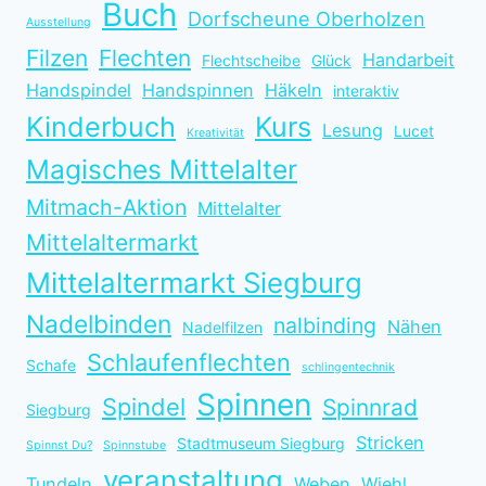
Buch
Dorfscheune Oberholzen
Ausstellung
Filzen
Flechten
Handarbeit
Flechtscheibe
Glück
Handspindel
Handspinnen
Häkeln
interaktiv
Kinderbuch
Kurs
Lesung
Lucet
Kreativität
Magisches Mittelalter
Mitmach-Aktion
Mittelalter
Mittelaltermarkt
Mittelaltermarkt Siegburg
Nadelbinden
nalbinding
Nähen
Nadelfilzen
Schlaufenflechten
Schafe
schlingentechnik
Spinnen
Spindel
Spinnrad
Siegburg
Stricken
Stadtmuseum Siegburg
Spinnst Du?
Spinnstube
veranstaltung
Tundeln
Weben
Wiehl