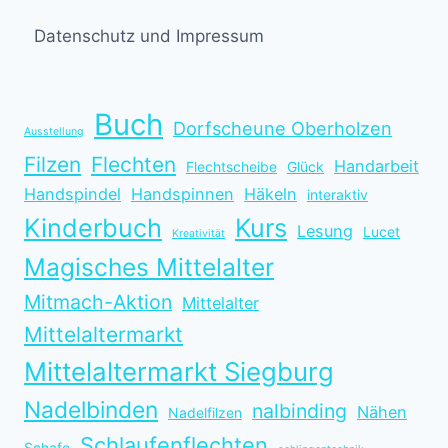
Datenschutz und Impressum
Buch
Dorfscheune Oberholzen
Ausstellung
Filzen
Flechten
Handarbeit
Flechtscheibe
Glück
Handspindel
Handspinnen
Häkeln
interaktiv
Kinderbuch
Kurs
Lesung
Lucet
Kreativität
Magisches Mittelalter
Mitmach-Aktion
Mittelalter
Mittelaltermarkt
Mittelaltermarkt Siegburg
Nadelbinden
nalbinding
Nähen
Nadelfilzen
Schlaufenflechten
Schafe