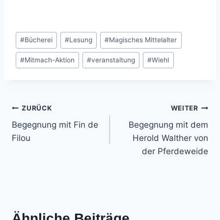
Schlagworte:
#
Bücherei
#
Lesung
#
Magisches Mittelalter
#
Mitmach-Aktion
#
veranstaltung
#
Wiehl
Beitrags-
ZURÜCK
WEITER
Begegnung mit Fin de
Begegnung mit dem
Navigation
Filou
Herold Walther von
der Pferdeweide
Ähnliche Beiträge