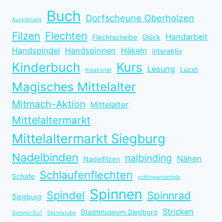
Buch
Dorfscheune Oberholzen
Ausstellung
Filzen
Flechten
Handarbeit
Flechtscheibe
Glück
Handspindel
Handspinnen
Häkeln
interaktiv
Kinderbuch
Kurs
Lesung
Lucet
Kreativität
Magisches Mittelalter
Mitmach-Aktion
Mittelalter
Mittelaltermarkt
Mittelaltermarkt Siegburg
Nadelbinden
nalbinding
Nähen
Nadelfilzen
Schlaufenflechten
Schafe
schlingentechnik
Spinnen
Spindel
Spinnrad
Siegburg
Stricken
Stadtmuseum Siegburg
Spinnst Du?
Spinnstube