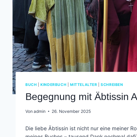
BUCH
|
KINDERBUCH
|
MITTELALTER
|
SCHREIBEN
Begegnung mit Äbtissin A
Von
admin
26. November 2025
Die liebe Äbtissin ist nicht nur eine meiner 
meines Buches – tausend Dank nochmal dafür