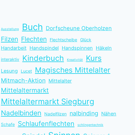
Buch
Dorfscheune Oberholzen
Ausstellung
Filzen
Flechten
Flechtscheibe
Glück
Handarbeit
Handspindel
Handspinnen
Häkeln
Kinderbuch
Kurs
interaktiv
Kreativität
Magisches Mittelalter
Lesung
Lucet
Mitmach-Aktion
Mittelalter
Mittelaltermarkt
Mittelaltermarkt Siegburg
Nadelbinden
nalbinding
Nähen
Nadelfilzen
Schlaufenflechten
Schafe
schlingentechnik