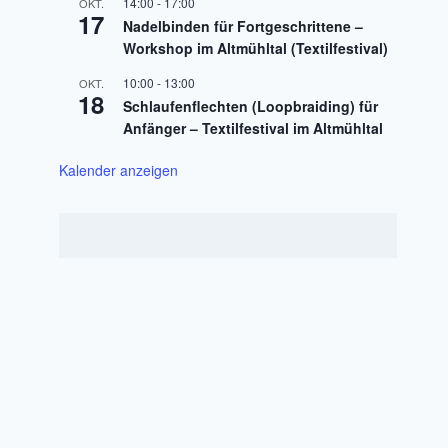
14:00
-
17:00
OKT.
17
Nadelbinden für Fortgeschrittene –
Workshop im Altmühltal (Textilfestival)
10:00
-
13:00
OKT.
18
Schlaufenflechten (Loopbraiding) für
Anfänger – Textilfestival im Altmühltal
Kalender anzeigen