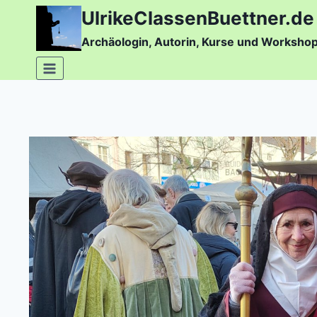
Zum
UlrikeClassenBuettner.de
Inhalt
Archäologin, Autorin, Kurse und Worksho
springen