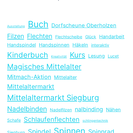
Buch
Dorfscheune Oberholzen
Ausstellung
Filzen
Flechten
Handarbeit
Flechtscheibe
Glück
Handspindel
Handspinnen
Häkeln
interaktiv
Kinderbuch
Kurs
Lesung
Lucet
Kreativität
Magisches Mittelalter
Mitmach-Aktion
Mittelalter
Mittelaltermarkt
Mittelaltermarkt Siegburg
Nadelbinden
nalbinding
Nähen
Nadelfilzen
Schlaufenflechten
Schafe
schlingentechnik
Spinnen
Spindel
Spinnrad
Siegburg