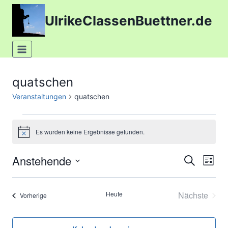
Zum
UlrikeClassenBuettner.de
Inhalt
springen
quatschen
Veranstaltungen
quatschen
Veranstaltungen
Es wurden keine Ergebnisse gefunden.
Hinweis
Anstehende
Suche
Ver
Verans
Liste
Datum
Ans
Suche
wählen.
Heute
Nächste
Veranstaltungen
Vorherige
Nav
und
Veransta
Ansich