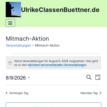
Zum
UlrikeClassenBuettner.de
Inhalt
springen
Mitmach-Aktion
Veranstaltungen
Mitmach-Aktion
Veranstaltungen
Keine Veranstaltungen für August 9, 2026 vorgesehen. Hier geht
Hinweis
es zu den
nächsten bevorstehenden Veranstaltungen
.
for
8/9/2026
Suche
Ver
August
Verans
Tag
Datum
Ans
9,
Suche
wählen.
Vorheriger Tag
Nächster Tag
Nav
2026
und