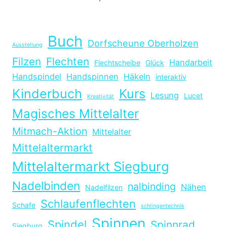
Buch
Dorfscheune Oberholzen
Ausstellung
Filzen
Flechten
Handarbeit
Flechtscheibe
Glück
Handspindel
Handspinnen
Häkeln
interaktiv
Kinderbuch
Kurs
Lesung
Lucet
Kreativität
Magisches Mittelalter
Mitmach-Aktion
Mittelalter
Mittelaltermarkt
Mittelaltermarkt Siegburg
Nadelbinden
nalbinding
Nähen
Nadelfilzen
Schlaufenflechten
Schafe
schlingentechnik
Spinnen
Spindel
Spinnrad
Siegburg