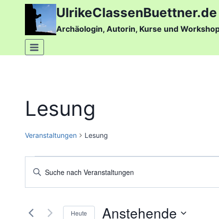
Zum
UlrikeClassenBuettner.de
Inhalt
Archäologin, Autorin, Kurse und Worksho
springen
Lesung
Veranstaltungen
Lesung
Veranstaltungen
Veranstaltungen
Bitte
Schlüsselwort
Suche
eingeben.
und
Anstehende
Suche
Heute