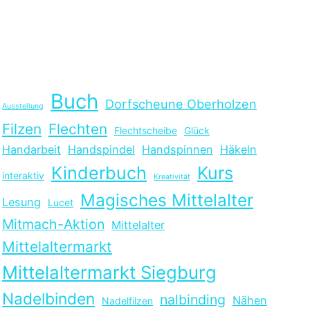
Buch
Dorfscheune Oberholzen
Ausstellung
Filzen
Flechten
Flechtscheibe
Glück
Handarbeit
Handspindel
Handspinnen
Häkeln
Kinderbuch
Kurs
interaktiv
Kreativität
Magisches Mittelalter
Lesung
Lucet
Mitmach-Aktion
Mittelalter
Mittelaltermarkt
Mittelaltermarkt Siegburg
Nadelbinden
nalbinding
Nähen
Nadelfilzen