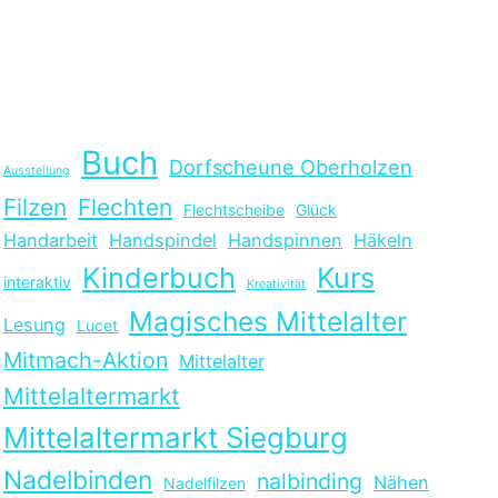
Buch
Dorfscheune Oberholzen
Ausstellung
Filzen
Flechten
Flechtscheibe
Glück
Handarbeit
Handspindel
Handspinnen
Häkeln
Kinderbuch
Kurs
interaktiv
Kreativität
Magisches Mittelalter
Lesung
Lucet
Mitmach-Aktion
Mittelalter
Mittelaltermarkt
Mittelaltermarkt Siegburg
Nadelbinden
nalbinding
Nähen
Nadelfilzen