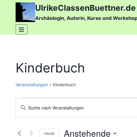
Zum
UlrikeClassenBuettner.de
Inhalt
Archäologin, Autorin, Kurse und Worksho
springen
Kinderbuch
Veranstaltungen
Kinderbuch
Veranstaltungen
Veranstaltungen
Bitte
Schlüsselwort
Suche
eingeben.
und
Anstehende
Suche
Heute