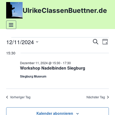
Zum
UlrikeClassenBuettner.de
Inhalt
springen
12/11/2024
Veranstaltungen
Suche
Ver
Verans
Tag
Datum
Ans
Suche
15:30
for
wählen.
Nav
Dezember 11, 2024 @ 15:30
-
17:30
und
Dezember
Workshop Nadelbinden Siegburg
Ansich
Siegburg Museum
11,
Naviga
2024
Vorheriger Tag
Nächster Tag
Kalender abonnieren