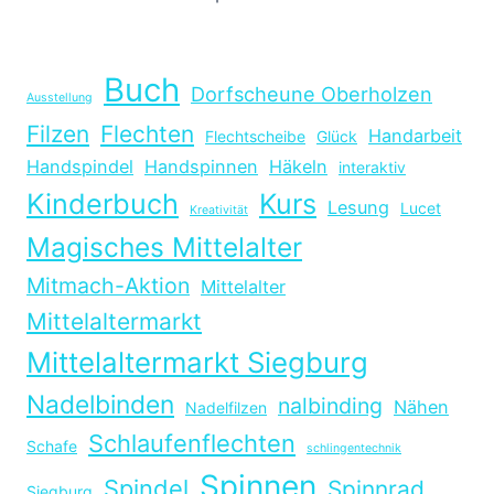
Buch
Dorfscheune Oberholzen
Ausstellung
Filzen
Flechten
Handarbeit
Flechtscheibe
Glück
Handspindel
Handspinnen
Häkeln
interaktiv
Kinderbuch
Kurs
Lesung
Lucet
Kreativität
Magisches Mittelalter
Mitmach-Aktion
Mittelalter
Mittelaltermarkt
Mittelaltermarkt Siegburg
Nadelbinden
nalbinding
Nähen
Nadelfilzen
Schlaufenflechten
Schafe
schlingentechnik
Spinnen
Spindel
Spinnrad
Siegburg