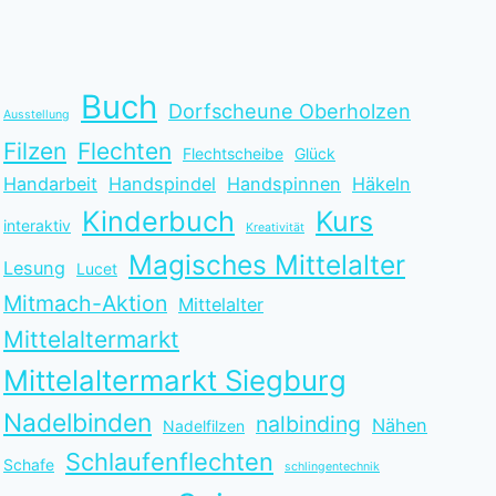
Buch
Dorfscheune Oberholzen
Ausstellung
Filzen
Flechten
Flechtscheibe
Glück
Handarbeit
Handspindel
Handspinnen
Häkeln
Kinderbuch
Kurs
interaktiv
Kreativität
Magisches Mittelalter
Lesung
Lucet
Mitmach-Aktion
Mittelalter
Mittelaltermarkt
Mittelaltermarkt Siegburg
Nadelbinden
nalbinding
Nähen
Nadelfilzen
Schlaufenflechten
Schafe
schlingentechnik